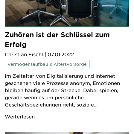
Zuhören ist der Schlüssel zum
Erfolg
Christian Fischl
| 07.01.2022
Vermögensaufbau & Altersvorsorge
Im Zeitalter von Digitalisierung und Internet
geschehen viele Prozesse anonym, Emotionen
bleiben häufig auf der Strecke. Dabei spielen,
gerade wenn es um persönliche
Geschäftsbeziehungen geht, soziale
Kompetenzen eine entscheidende Rolle. Sie sind
Weiterlesen
auch in der Vermögensverwaltung der Schlüssel
zum Erfolg.