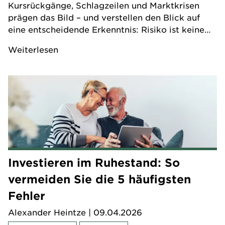
Kursrückgänge, Schlagzeilen und Marktkrisen
prägen das Bild – und verstellen den Blick auf
eine entscheidende Erkenntnis: Risiko ist keine
feste Größe. Es verändert sich mit dem
Weiterlesen
Anlagehorizont. Wer das berücksichtigt, kann
Entscheidungen besser einordnen – egal ob er
noch zwanzig Jahre bis zum Ruhestand hat oder
bereits mittendrin ist.
Investieren im Ruhestand: So
vermeiden Sie die 5 häufigsten
Fehler
Alexander Heintze
| 09.04.2026