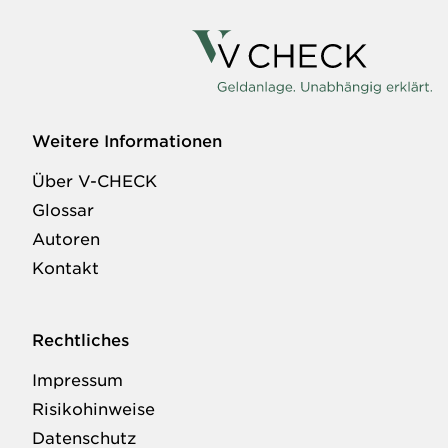
Weitere Informationen
Über V-CHECK
Wie eine solche Aufteilung aussehen kann,
Glossar
erfahren Sie hier:
Geldanlage: Ein Konzept für
Autoren
alle Lebensphasen
Kontakt
Rechtliches
Impressum
Risikohinweise
Datenschutz