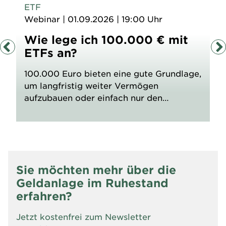
ETF
Webinar
|
01.09.2026 | 19:00 Uhr
Wie lege ich 100.000 € mit
ETFs an?
100.000 Euro bieten eine gute Grundlage,
um langfristig weiter Vermögen
aufzubauen oder einfach nur den
Zinzeszins-Effekt zu nutzen. Doch die
richtige Strategie entscheidet darüber, ob
aus dem Vermögen ein stabiles
Fundament oder ein wackliges Depot
wird. Welche ETF-Bausteine bringen
Sie möchten mehr über die
echte Renditekraft? Wie sieht eine kluge
Geldanlage im Ruhestand
Streuung aus, die Chancen nutzt, ohne
erfahren?
unnötige Risiken aufzubauen? Und welche
Struktur sorgt dafür, dass Ihr Depot auch
Jetzt kostenfrei zum Newsletter
dann standhält, wenn die Märkte