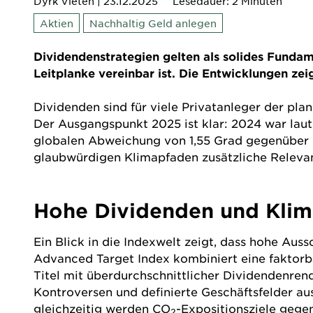
Dyrk Vieten
| 23.12.2025
Lesedauer: 2 Minuten
Aktien
Nachhaltig Geld anlegen
Dividendenstrategien gelten als solides Fundam
Leitplanke vereinbar ist. Die Entwicklungen zeig
Dividenden
sind für viele Privatanleger der pl
Der Ausgangspunkt 2025 ist klar: 2024 war lau
globalen Abweichung von 1,55 Grad gegenüber d
glaubwürdigen Klimapfaden zusätzliche Relevan
Hohe Dividenden und Klimaz
Ein Blick in die Indexwelt zeigt, dass hohe A
Advanced Target Index kombiniert eine faktor
Titel mit überdurchschnittlicher Dividenden
ren
Kontroversen und definierte Geschäftsfelder au
gleichzeitig werden CO
-Expositionsziele gege
2