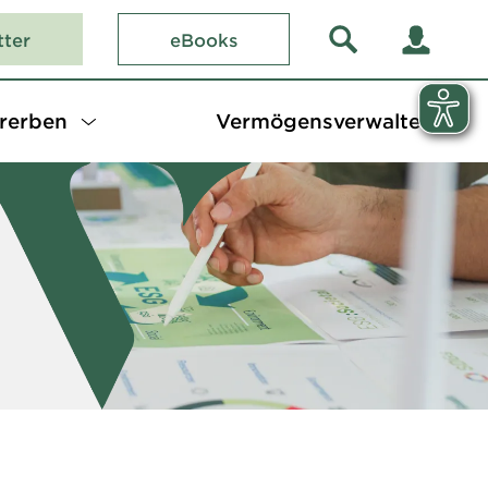
tter
eBooks
rerben
Vermögensverwalter