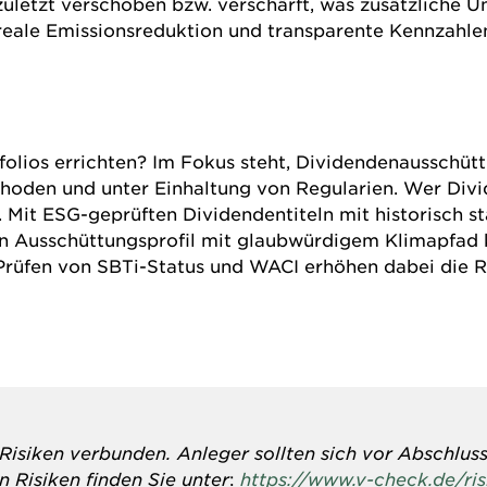
tzt verschoben bzw. verschärft, was zusätzliche Uns
reale Emissionsreduktion und transparente Kennzahlen
folio
s errichten? Im Fokus steht, Dividendenausschü
thoden und unter Einhaltung von Regularien. Wer Divi
 Mit ESG-geprüften Dividendentiteln mit historisch 
ein Ausschüttungsprofil mit glaubwürdigem Klimapfad 
 Prüfen von SBTi-Status und WACI erhöhen dabei die R
isiken verbunden. Anleger sollten sich vor Abschluss 
 Risiken finden Sie unter
:
https://www.v-check.de/ri