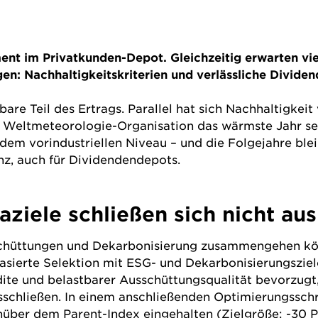
ent im Privatkunden-Depot. Gleichzeitig erwarten viel
en: Nachhaltigkeitskriterien und verlässliche Dividen
anbare Teil des Ertrags. Parallel hat sich Nachhaltigk
t Weltmeteorologie-Organisation das wärmste Jahr sei
em vorindustriellen Niveau – und die Folgejahre ble
z, auch für Dividendendepots.
iele schließen sich nicht aus
usschüttungen und Dekarbonisierung zusammengehen k
basierte Selektion mit ESG- und Dekarbonisierungsz
dite
und belastbarer Ausschüttungsqualität bevorzug
sschließen. In einem anschließenden Optimierungssch
nüber dem Parent-Index eingehalten (Zielgröße: -30 P