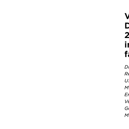
2
i
f
D
R
U
M
E
V
G
M