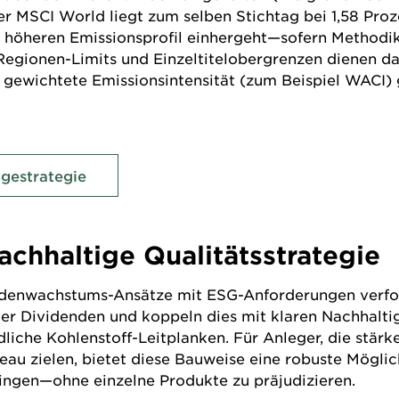
der
MSCI World
liegt zum selben Stichtag bei 1,58 Proze
 höheren Emissionsprofil einhergeht—sofern Methodik,
/Regionen-Limits und Einzeltitelobergrenzen dienen d
e gewichtete Emissionsintensität (zum Beispiel WACI) 
gestrategie
chhaltige Qualitätsstrategie
dendenwachstums-Ansätze mit ESG-Anforderungen verf
nder Dividenden und koppeln dies mit klaren Nachhalt
iche Kohlenstoff-Leitplanken. Für Anleger, die stärke
eau zielen, bietet diese Bauweise eine robuste Möglic
ingen—ohne einzelne Produkte zu präjudizieren.