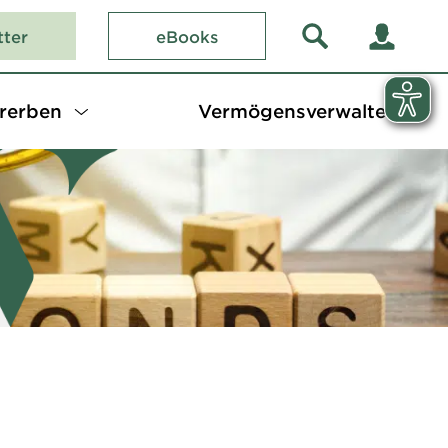
tter
eBooks
rerben
Vermögensverwalter