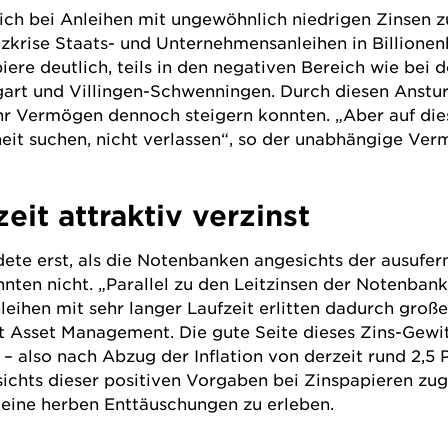
ich bei
Anleihen
mit ungewöhnlich niedrigen Zinsen z
zkrise Staats- und Unternehmensanleihen in Billionen
ere deutlich, teils in den negativen Bereich wie bei 
rt und Villingen-Schwenningen. Durch diesen Anstur
ihr Vermögen dennoch steigern konnten. „Aber auf die
heit suchen, nicht verlassen“, so der unabhängige Ver
it attraktiv verzinst
te erst, als die Notenbanken angesichts der ausufe
nten nicht. „Parallel zu den Leitzinsen der Notenbank
hen mit sehr langer Laufzeit erlitten dadurch große K
rt Asset Management
. Die gute Seite dieses Zins-Gewi
 – also nach Abzug der Inflation von derzeit rund 2,5 P
hts dieser positiven Vorgaben bei Zinspapieren zugr
eine herben Enttäuschungen zu erleben.