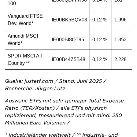
100
Vanguard FTSE
IE00BK5BQV03
0,12 %
1.996
Dev. World*
Amundi MSCI
IE000BI8OT95
0,12 %
1.353
World*
SPDR MSCI All
IE00B44Z5B48
0,12 %
2.228
Country **
Quelle: justetf.com / Stand: Juni 2025 /
Recherche: Jürgen Lutz
Auswahl: ETFs mit sehr geringer Total Expense
Ratio (TER/Kosten) / alle ETFs physisch
replizierend, thesaurierend und mit mind. 250
Millionen Euro Volumen /
* Industrieländer weltweit / ** Industrie- und