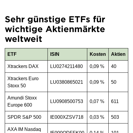
Sehr günstige ETFs für
wichtige Aktienmärkte
weltweit
ETF
ISIN
Kosten
Aktien
Xtrackers DAX
LU0274211480
0,09 %
40
Xtrackers Euro
LU0380865021
0,09 %
50
Stoxx 50
Amundi Stoxx
LU0908500753
0,07 %
611
Europe 600
SPDR S&P 500
IE000XZSV718
0,03 %
503
AXA IM Nasdaq
IE000QDFFK00
0,14 %
101