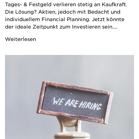
Tages- & Festgeld verlieren stetig an Kaufkraft.
Die Lösung? Aktien, jedoch mit Bedacht und
individuellem Financial Planning. Jetzt könnte
der ideale Zeitpunkt zum Investieren sein.
Experten können dabei wertvolle Unterstützung
Weiterlesen
bieten, um Vermögen vor der Inflation zu
schützen.