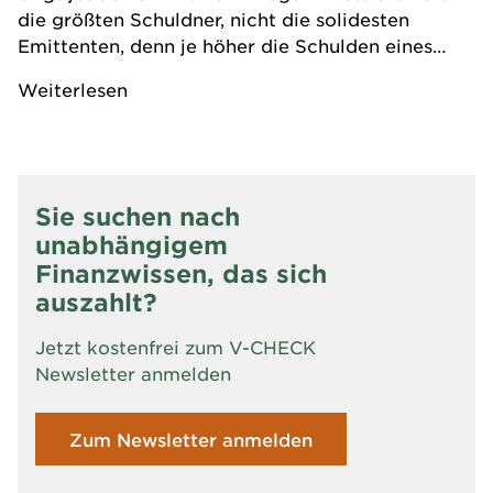
die größten Schuldner, nicht die solidesten
Emittenten, denn je höher die Schulden eines
Staates, desto größer sein Anteil im Index.
Weiterlesen
Experten raten Privatanlegern zu gezielter
Diversifikation und aktiven Rentenfonds, um das
Klumpenrisiko zu senken.
Sie suchen nach
unabhängigem
Finanzwissen, das sich
auszahlt?
Jetzt kostenfrei zum V-CHECK
Newsletter anmelden
Zum Newsletter anmelden