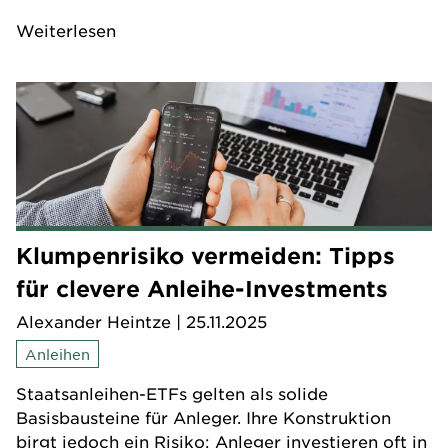
feste Größe. Es verändert sich mit dem
Weiterlesen
Anlagehorizont. Wer das berücksichtigt, kann
Entscheidungen besser einordnen – egal ob er
noch zwanzig Jahre bis zum Ruhestand hat oder
bereits mittendrin ist.
Klumpenrisiko vermeiden: Tipps
für clevere Anleihe-Investments
Alexander Heintze
| 25.11.2025
Anleihen
Staatsanleihen-ETFs gelten als solide
Basisbausteine für Anleger. Ihre Konstruktion
birgt jedoch ein Risiko: Anleger investieren oft in