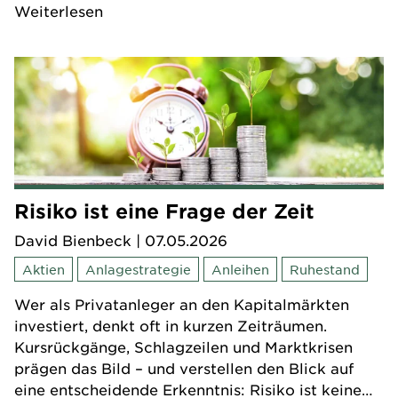
Weiterlesen
geworden sind. Der Kupon fällt aufgrund der
integrierten Aktienoption in der Regel niedriger
aus als bei klassischen Unternehmensanleihen.
Risiko ist eine Frage der Zeit
David Bienbeck
| 07.05.2026
Aktien
Anlagestrategie
Anleihen
Ruhestand
Wer als Privatanleger an den Kapitalmärkten
investiert, denkt oft in kurzen Zeiträumen.
Kursrückgänge, Schlagzeilen und Marktkrisen
prägen das Bild – und verstellen den Blick auf
eine entscheidende Erkenntnis: Risiko ist keine