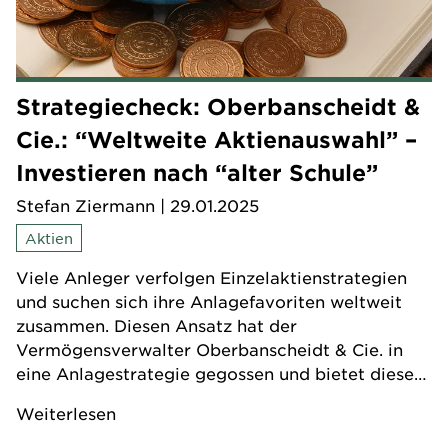
Strategiecheck: Oberbanscheidt &
Cie.: “Weltweite Aktienauswahl” –
Investieren nach “alter Schule”
Stefan Ziermann
| 29.01.2025
Aktien
Viele Anleger verfolgen Einzelaktienstrategien
und suchen sich ihre Anlagefavoriten weltweit
zusammen. Diesen Ansatz hat der
Vermögensverwalter Oberbanscheidt & Cie. in
eine Anlagestrategie gegossen und bietet diese
im Fonds an. FUCHS-Kapital hat sich das digitale
Weiterlesen
Anlageprodukt angesehen.