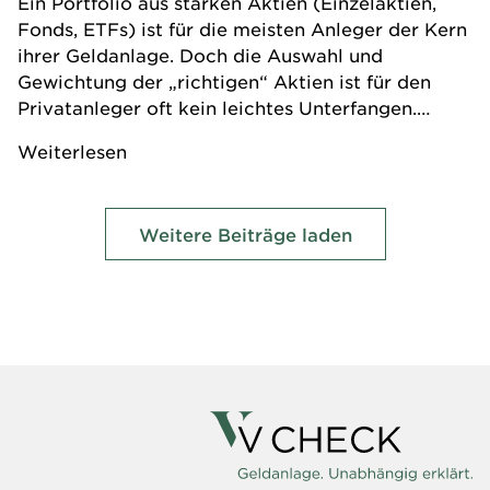
Ein Portfolio aus starken Aktien (Einzelaktien,
Fonds, ETFs) ist für die meisten Anleger der Kern
ihrer Geldanlage. Doch die Auswahl und
Gewichtung der „richtigen“ Aktien ist für den
Privatanleger oft kein leichtes Unterfangen.
Anleger, die die Aktien-Rechercheabgeben
Weiterlesen
wollen, können zu der Basisstrategie eines
erfahrenen Vermögensmanagers greifen.
Weitere Beiträge laden