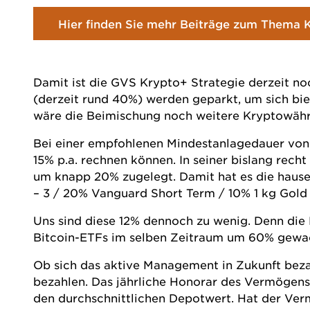
Hier finden Sie mehr Beiträge zum Thema
Damit ist die GVS Krypto+ Strategie derzeit noc
(derzeit rund 40%) werden geparkt, um sich bi
wäre die Beimischung noch weitere Kryptowähr
Bei einer empfohlenen Mindestanlagedauer von s
15% p.a. rechnen können. In seiner bislang recht 
um knapp 20% zugelegt. Damit hat es die hau
– 3 / 20% Vanguard Short Term / 10% 1 kg Gold 
Uns sind diese 12% dennoch zu wenig. Denn die L
Bitcoin-ETFs im selben Zeitraum um 60% gewach
Ob sich das aktive Management in Zukunft bezah
bezahlen. Das jährliche Honorar des Vermögensv
den durchschnittlichen Depotwert. Hat der Vermö