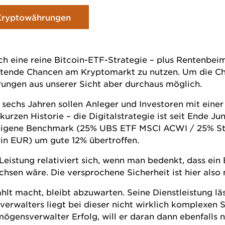
 Kryptowährungen
h eine reine Bitcoin-ETF-Strategie – plus Rentenbeimi
etende Chancen am Kryptomarkt zu nutzen. Um die Ch
ungen aus unserer Sicht aber durchaus möglich.
echs Jahren sollen Anleger und Investoren mit einer 
kurzen Historie – die Digitalstrategie ist seit Ende Ju
seigene Benchmark (25% UBS ETF MSCI ACWI / 25% St
in EUR) um gute 12% übertroffen.
eistung relativiert sich, wenn man bedenkt, dass ein
sen wäre. Die versprochene Sicherheit ist hier also
lt macht, bleibt abzuwarten. Seine Dienstleistung lä
erwalters liegt bei dieser nicht wirklich komplexen 
gensverwalter Erfolg, will er daran dann ebenfalls no