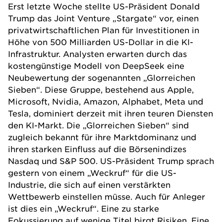
Erst letzte Woche stellte
US-Präsident Donald
Trump
das Joint Venture „Stargate“ vor, einen
privatwirtschaftlichen Plan für Investitionen in
Höhe von 500 Milliarden US-Dollar in die KI-
Infrastruktur. Analysten erwarten durch das
kostengünstige Modell von DeepSeek eine
Neubewertung der sogenannten „Glorreichen
Sieben“. Diese Gruppe, bestehend aus Apple,
Microsoft, Nvidia, Amazon, Alphabet, Meta und
Tesla, dominiert derzeit mit ihren teuren Diensten
den KI-Markt. Die „Glorreichen Sieben“ sind
zugleich bekannt für ihre Marktdominanz und
ihren starken Einfluss auf die Börsenindizes
Nasdaq und S&P 500. US-Präsident Trump sprach
gestern von einem „Weckruf“ für die US-
Industrie, die sich auf einen verstärkten
Wettbewerb einstellen müsse. Auch für Anleger
ist dies ein „Weckruf“. Eine zu starke
Fokussierung auf wenige Titel birgt Risiken. Eine