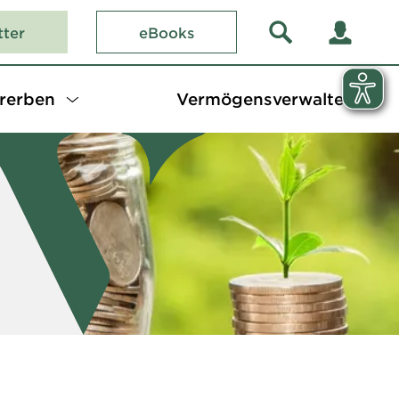
tter
eBooks
rerben
Vermögensverwalter