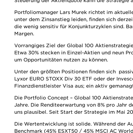
Steuerung der Aktienquote kann die Strategie a
Portfoliomanager Lars Murek richtet im aktuell
unter dem Zinsanstieg leiden, finden sich derze
die wenig sensitiv für Konjunkturzyklen sind. B
Margen.
Vorrangiges Ziel der Global 100 Aktienstrateg
Etwa 30% stecken in Einzel-Aktien und neun Proze
um Opportunitäten nutzen zu können.
Unter den größten Positionen finden sich passi
Lyxor EURO STOXX Div 30 ETF oder der Invesco
Finanzdienstleister Visa aus; ein aktiv gemanag
Die Portfolio Concept – Global 100 Aktienstrat
Jahre. Die Renditeerwartung von 8% pro Jahr de
uns plausibel. Seit Start der Strategie im Mai
Die Wertentwicklung ist solide. Während der A
Benchmark (45% ESXT50 / 45% MSCI AC World / 