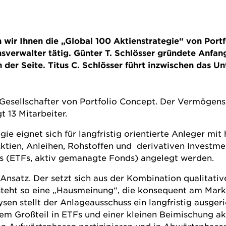
wir Ihnen die „Global 100 Aktienstrategie“ von Portfo
nsverwalter tätig. Günter T. Schlösser gründete Anf
 der Seite. Titus C. Schlösser führt inzwischen das U
 Gesellschafter von
Portfolio Concept
. Der Vermögens
 13 Mitarbeiter.
ie eignet sich für langfristig orientierte Anleger mi
Aktien, Anleihen, Rohstoffen und derivativen Investment
s (
ETFs
, aktiv gemanagte Fonds) angelegt werden.
Ansatz. Der setzt sich aus der Kombination qualitati
eht so eine „Hausmeinung“, die konsequent am Markt
en stellt der Anlageausschuss ein langfristig ausger
dem Großteil in
ETFs
und einer kleinen Beimischung ak