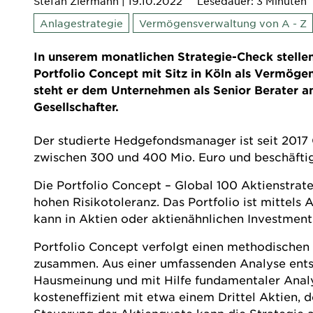
Stefan Ziermann
| 19.10.2022
Lesedauer: 3 Minuten
Anlagestrategie
Vermögensverwaltung von A - Z
In unserem monatlichen Strategie-Check stellen 
Portfolio Concept mit Sitz in Köln als Vermöge
steht er dem Unternehmen als Senior Berater an
Gesellschafter.
Der studierte Hedgefondsmanager ist seit 2017
zwischen 300 und 400 Mio. Euro und beschäftigt
Die Portfolio Concept – Global 100 Aktienstrateg
hohen Risikotoleranz. Das Portfolio ist mittels 
kann in Aktien oder aktienähnlichen Investment
Portfolio Concept
verfolgt einen methodischen 
zusammen. Aus einer umfassenden Analyse entst
Hausmeinung und mit Hilfe fundamentaler Analys
kosteneffizient mit etwa einem Drittel Aktien, 