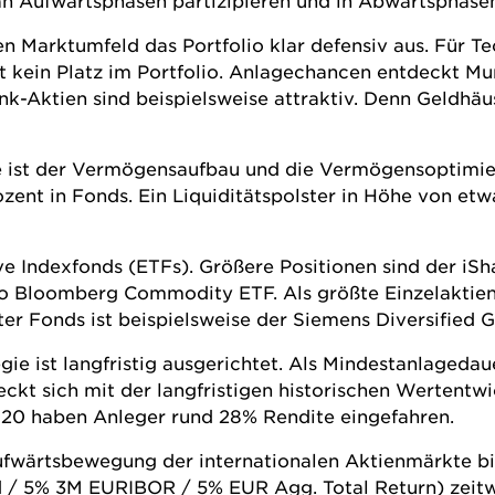
n Aufwärtsphasen partizipieren und in Abwärtsphasen 
en Marktumfeld das Portfolio klar defensiv aus. Für T
it kein Platz im Portfolio. Anlagechancen entdeckt Mu
ank-Aktien sind beispielsweise attraktiv. Denn Geldhäu
ie ist der Vermögensaufbau und die Vermögensoptimie
nt in Fonds. Ein Liquiditätspolster in Höhe von etwa f
ve Indexfonds (
ETFs
). Größere Positionen sind der iS
 Bloomberg Commodity ETF. Als größte Einzelaktienp
ter Fonds ist beispielsweise der Siemens Diversified 
egie ist langfristig ausgerichtet. Als Mindestanlage
ckt sich mit der langfristigen historischen Wertentw
 2020 haben Anleger rund 28% Rendite eingefahren.
ufwärtsbewegung der internationalen Aktienmärkte bi
5% 3M EURIBOR / 5% EUR Agg. Total Return) zeitweise