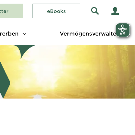
tter
eBooks
rerben
Vermögensverwalter