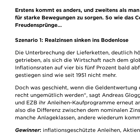
Erstens kommt es anders, und zweitens als man
für starke Bewegungen zu sorgen. So wie das C
Freudensprünge…
Szenario 1: Realzinsen sinken ins Bodenlose
Die Unterbrechung der Lieferketten, deutlich hö
getrieben, als sich die Wirtschaft nach dem gl
Inflationsraten auf vier bis fünf Prozent bald 
gestiegen sind wie seit 1951 nicht mehr.
Doch was geschieht, wenn die Geldentwertung d
recht ungemütlich werden“, sagt Andreas Glog
und EZB ihr Anleihen-Kaufprogramme erneut anwe
also die Differenz zwischen dem nominalen Zinsn
manche Anlageklassen, andere wiederum komme
Gewinner
:
inflationsgeschützte Anleihen, Aktie