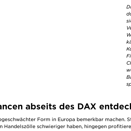
‌
d
si
V
W
k
K
F
C
w
B
sp
ancen abseits des DAX entdec
abgeschwächter Form in Europa bemerkbar machen. St
Handelszölle schwieriger haben, hingegen profitiere