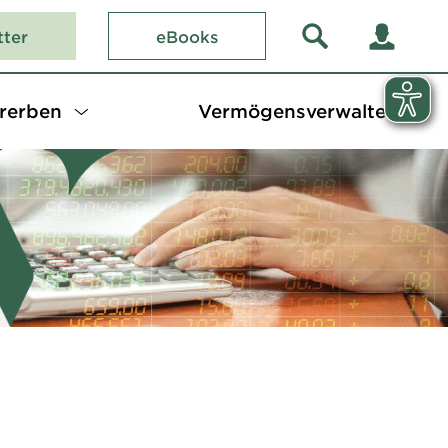
tter
eBooks
rerben
Vermögensverwalter