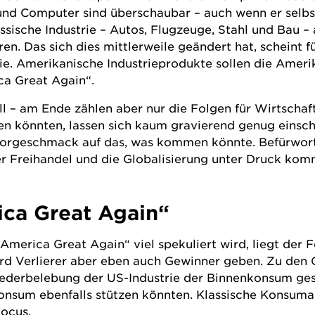
 und Computer sind überschaubar – auch wenn er selbs
assische Industrie – Autos, Flugzeuge, Stahl und Bau –
ren. Das sich dies mittlerweile geändert hat, scheint 
trie. Amerikanische Industrieprodukte sollen die Amer
ca Great Again“.
 – am Ende zählen aber nur die Folgen für Wirtschaf
 könnten, lassen sich kaum gravierend genug einschä
orgeschmack auf das, was kommen könnte. Befürworte
 der Freihandel und die Globalisierung unter Druck ko
ca Great Again“
erica Great Again“ viel spekuliert wird, liegt der Fo
ird Verlierer aber eben auch Gewinner geben. Zu den
 Wiederbelebung der US-Industrie der Binnenkonsum g
Konsum ebenfalls stützen könnten. Klassische Konsuma
ocus.