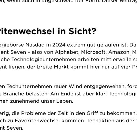
ten, wenn auch in abgeschwächter Form. Dieser Beitra
itenwechsel in Sicht?
ologiebörse Nasdaq in 2024 extrem gut gelaufen ist. 
ent Seven – also von Alphabet, Microsoft, Amazon, Me
reiche Technologieunternehmen arbeiten mittlerweile 
nt liegen, der breite Markt kommt hier nur auf vier Pr
gen Techunternehmen rauer Wind entgegenwehen, for
Branche belasten. Am Ende ist aber klar: Technologie
men zunehmend unser Leben.
rig, die Probleme der Zeit in den Griff zu bekommen
uch zu Favoritenwechsel kommen. Techaktien aus der z
ent Seven.