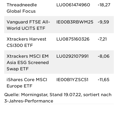
Threadneedle
LU0061474960
-18,27
Global Focus
Vanguard FTSE All-
IE00B3RBWM25
-9,59
World UCITS ETF
Xtrackers Harvest
LU0875160326
-7,21
CSI300 ETF
Xtrackers MSCI EM
LU0292107991
-8,06
Asia ESG Screened
Swap ETF
iShares Core MSCI
IE00B1YZSC51
-11,65
Europe ETF
Quelle: Morningstar, Stand 19.07.22, sortiert nach
3-Jahres-Performance