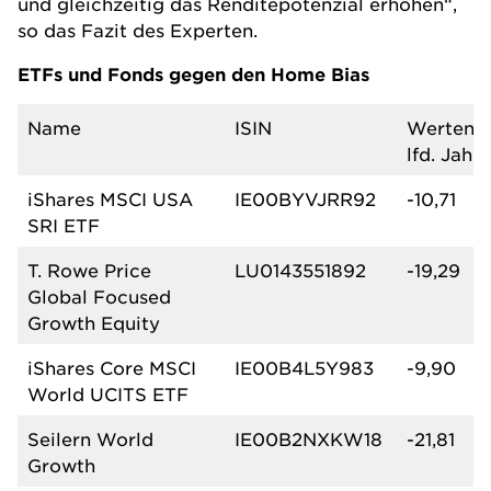
und gleichzeitig das Renditepotenzial erhöhen“,
so das Fazit des Experten.
ETFs und Fonds gegen den Home Bias
Name
ISIN
Wertentw
lfd. Jahr 
iShares MSCI USA
IE00BYVJRR92
-10,71
SRI ETF
T. Rowe Price
LU0143551892
-19,29
Global Focused
Growth Equity
iShares Core MSCI
IE00B4L5Y983
-9,90
World UCITS ETF
Seilern World
IE00B2NXKW18
-21,81
Growth