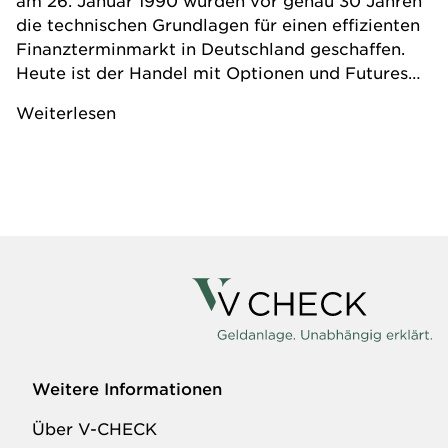
am 26. Januar 1990 wurden vor genau 30 Jahren
die technischen Grundlagen für einen effizienten
Finanzterminmarkt in Deutschland geschaffen.
Heute ist der Handel mit Optionen und Futures
aus der professionellen Vermögensverwaltung
Weiterlesen
nicht mehr wegzudenken. Begleiten Sie uns auf
einem kurzen Streifzug durch eine (bisher) 30-
jährige Erfolgsgeschichte.
Weitere Informationen
Über V-CHECK