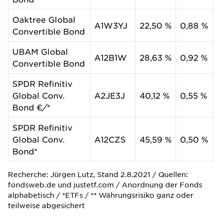
Oaktree Global
A1W3YJ
22,50 %
0,88 %
Convertible Bond
UBAM Global
A12B1W
28,63 %
0,92 %
Convertible Bond
SPDR Refinitiv
Global Conv.
A2JE3J
40,12 %
0,55 %
Bond €
/
*
SPDR Refinitiv
Global Conv.
A12CZS
45,59 %
0,50 %
Bond*
Recherche: Jürgen Lutz, Stand 2.8.2021 / Quellen:
fondsweb.de und justetf.com / Anordnung der Fonds
alphabetisch / *ETFs / ** Währungsrisiko ganz oder
teilweise abgesichert