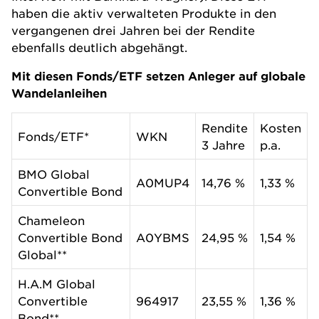
haben die aktiv verwalteten Produkte in den
vergangenen drei Jahren bei der Rendite
ebenfalls deutlich abgehängt.
Mit diesen Fonds/ETF setzen Anleger auf globale
Wandelanleihen
Rendite
Kosten
Fonds/ETF*
WKN
3 Jahre
p.a.
BMO Global
A0MUP4
14,76 %
1,33 %
Convertible Bond
Chameleon
Convertible Bond
A0YBMS
24,95 %
1,54 %
Global**
H.A.M Global
Convertible
964917
23,55 %
1,36 %
Bond**