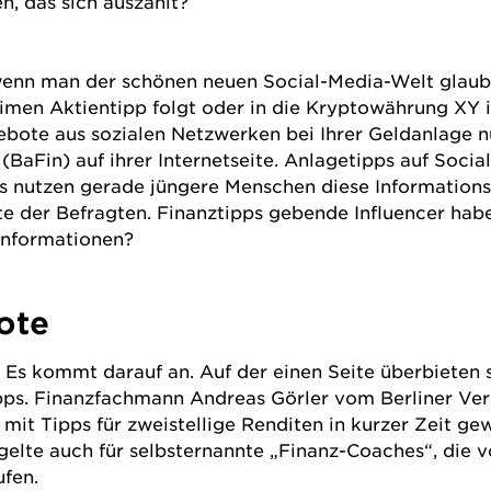
, das sich auszahlt?
enn man der schönen neuen Social-Media-Welt glaubt!
men Aktientipp folgt oder in die Kryptowährung XY inv
te aus sozialen Netzwerken bei Ihrer Geldanlage nut
(BaFin) auf ihrer Internetseite. Anlagetipps auf Socia
s nutzen gerade jüngere Menschen diese Informations
fte der Befragten. Finanztipps gebende Influencer ha
 Informationen?
ote
: Es kommt darauf an. Auf der einen Seite überbieten 
pps. Finanzfachmann Andreas Görler vom Berliner V
mit Tipps für zweistellige Renditen in kurzer Zeit 
elte auch für selbsternannte „Finanz-Coaches“, die v
ufen.