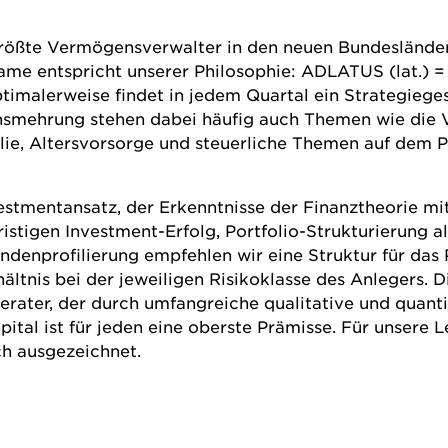
te Vermögensverwalter in den neuen Bundesländern u
e entspricht unserer Philosophie: ADLATUS (lat.) = 
ptimalerweise findet in jedem Quartal ein Strategiege
smehrung stehen dabei häufig auch Themen wie die 
ie, Altersvorsorge und steuerliche Themen auf dem 
estmentansatz, der Erkenntnisse der Finanztheorie mit
istigen Investment-Erfolg, Portfolio-Strukturierung 
Kundenprofilierung empfehlen wir eine Struktur für das 
ältnis bei der jeweiligen Risikoklasse des Anlegers. D
rater, der durch umfangreiche qualitative und quanti
ital ist für jeden eine oberste Prämisse. Für unsere 
h ausgezeichnet.