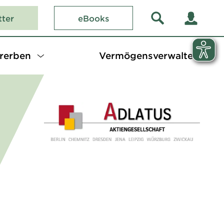
tter
eBooks
rerben
Vermögensverwalter