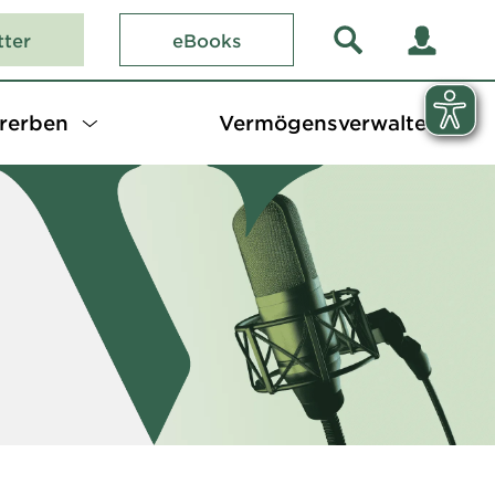
tter
eBooks
rerben
Vermögensverwalter