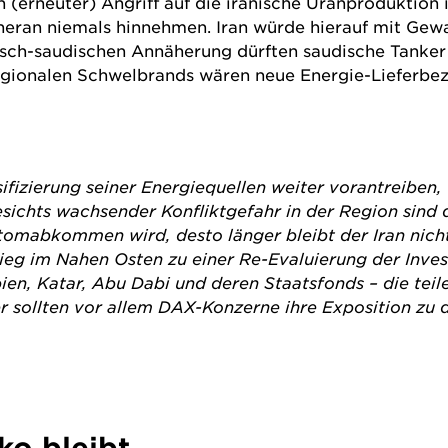
 (erneuter) Angriff auf die iranische Uranproduktion i
eran niemals hinnehmen. Iran würde hierauf mit Gewal
lisch-saudischen Annäherung dürften saudische Tanker
regionalen Schwelbrands wären neue Energie-Lieferbe
ifizierung seiner Energiequellen weiter vorantreiben,
chts wachsender Konfliktgefahr in der Region sind d
omabkommen wird, desto länger bleibt der Iran nicht 
ieg im Nahen Osten zu einer Re-Evaluierung der Invest
en, Katar, Abu Dabi und deren Staatsfonds – die teil
ier sollten vor allem DAX-Konzerne ihre Exposition z
ko bleibt