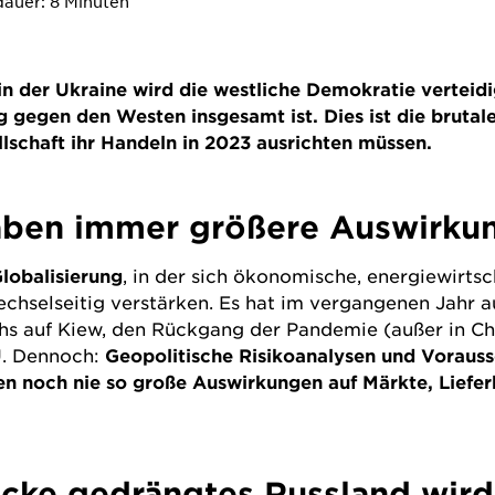
auer: 8 Minuten
n der Ukraine wird die westliche Demokratie verteidig
g gegen den Westen insgesamt ist. Dies ist die brutal
llschaft ihr Handeln in 2023 ausrichten müssen.
haben immer größere Auswirku
Globalisierung
, in der sich ökonomische, energiewirtsc
echselseitig verstärken. Es hat im vergangenen Jahr
hs auf Kiew, den Rückgang der Pandemie (außer in C
U. Dennoch:
Geopolitische Risikoanalysen und Vorauss
ken noch nie so große Auswirkungen auf Märkte, Liefe
 Ecke gedrängtes Russland wir