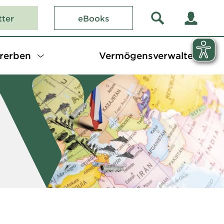
tter
eBooks
rerben
Vermögensverwalter