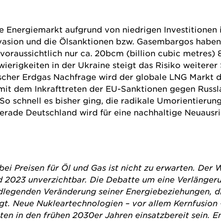
 Energiemarkt aufgrund von niedrigen Investitionen in
nvasion und die Ölsanktionen bzw. Gasembargos haben 
oraussichtlich nur ca. 20bcm (billion cubic metres)
hwierigkeiten in der Ukraine steigt das Risiko weitere
cher Erdgas Nachfrage wird der globale LNG Markt di
it dem Inkrafttreten der EU-Sanktionen gegen Russl
So schnell es bisher ging, die radikale Umorientierun
rade Deutschland wird für eine nachhaltige Neuausric
ei Preisen für Öl und Gas ist nicht zu erwarten. Der
d 2023 unverzichtbar. Die Debatte um eine Verlängeru
undlegenden Veränderung seiner Energiebeziehungen, 
ngt. Neue Nukleartechnologien – vor allem Kernfusion 
n in den frühen 2030er Jahren einsatzbereit sein. En