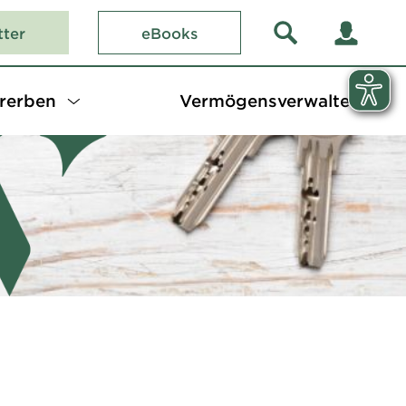
tter
eBooks
rerben
Vermögensverwalter