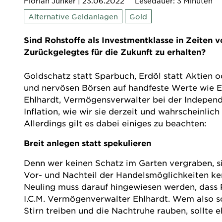
Florian Junker
| 23.06.2022
Lesedauer: 3 Minuten
Alternative Geldanlagen
Gold
Sind Rohstoffe als Investmentklasse in Zeiten 
Zurückgelegtes für die Zukunft zu erhalten?
Goldschatz statt Sparbuch, Erdöl statt Aktien o
und nervösen Börsen auf handfeste Werte wie Ed
Ehlhardt, Vermögensverwalter bei der Indepen
Inflation, wie wir sie derzeit und wahrscheinli
Allerdings gilt es dabei einiges zu beachten:
Breit anlegen statt spekulieren
Denn wer keinen Schatz im Garten vergraben, sich
Vor- und Nachteil der Handelsmöglichkeiten ke
Neuling muss darauf hingewiesen werden, dass R
I.C.M. Vermögenverwalter Ehlhardt. Wem also 
Stirn treiben und die Nachtruhe rauben, sollte 