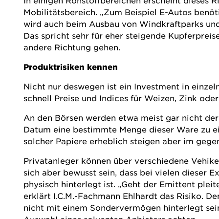
In einigen Rohstoffbereichen erscheint dieses 
Mobilitätsbereich. „Zum Beispiel E-Autos benöti
wird auch beim Ausbau von Windkraftparks und
Das spricht sehr für eher steigende Kupferpreis
andere Richtung gehen.
Produktrisiken kennen
Nicht nur deswegen ist ein Investment in einzel
schnell Preise und Indices für Weizen, Zink ode
An den Börsen werden etwa meist gar nicht der
Datum eine bestimmte Menge dieser Ware zu ein
solcher Papiere erheblich steigen aber im gegent
Privatanleger können über verschiedene Vehikel
sich aber bewusst sein, dass bei vielen dieser
physisch hinterlegt ist. „Geht der Emittent plei
erklärt I.C.M.-Fachmann Ehlhardt das Risiko. D
nicht mit einem Sondervermögen hinterlegt sein.