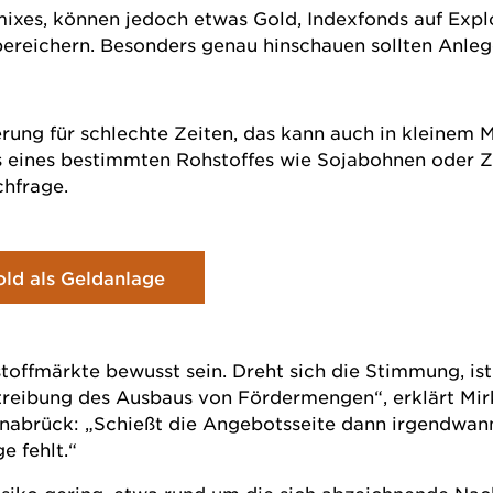
emixes, können jedoch etwas Gold, Indexfonds auf Ex
ereichern. Besonders genau hinschauen sollten Anlege
erung für schlechte Zeiten, das kann auch in kleinem M
is eines bestimmten Rohstoffes wie Sojabohnen oder Zi
hfrage.
ld als Geldanlage
stoffmärkte bewusst sein. Dreht sich die Stimmung, ist
treibung des Ausbaus von Fördermengen“, erklärt Mir
brück: „Schießt die Angebotsseite dann irgendwann ü
e fehlt.“