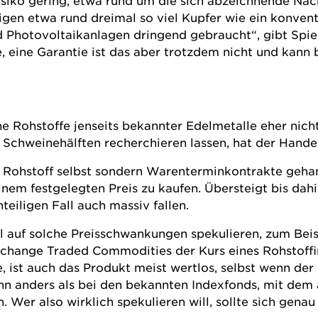
Risiko gering, etwa rund um die sich abzeichnende Na
gen etwa rund dreimal so viel Kupfer wie ein konvent
 Photovoltaikanlagen dringend gebraucht“, gibt Spi
e, eine Garantie ist das aber trotzdem nicht und kann 
ne Rohstoffe jenseits bekannter Edelmetalle eher nich
r Schweinehälften recherchieren lassen, hat der Hande
 Rohstoff selbst sondern Warenterminkontrakte gehan
em festgelegten Preis zu kaufen. Übersteigt bis dah
eiligen Fall auch massiv fallen.
 auf solche Preisschwankungen spekulieren, zum Beispi
 Exchange Traded Commodities der Kurs eines Rohstoff
te, ist auch das Produkt meist wertlos, selbst wenn de
enn anders als bei den bekannten Indexfonds, mit dem 
 Wer also wirklich spekulieren will, sollte sich gena