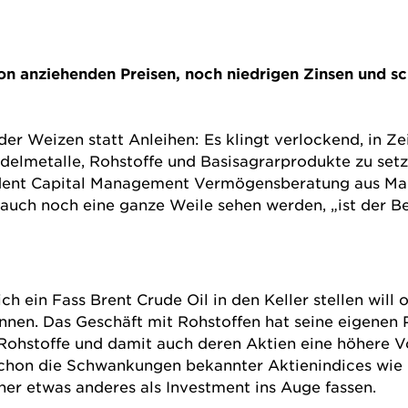
von anziehenden Preisen, noch niedrigen Zinsen und s
der Weizen statt Anleihen: Es klingt verlockend, in Z
elmetalle, Rohstoffe und Basisagrarprodukte zu setz
dent Capital Management Vermögensberatung aus Man
ch auch noch eine ganze Weile sehen werden, „ist der B
 ein Fass Brent Crude Oil in den Keller stellen will 
nnen. Das Geschäft mit Rohstoffen hat seine eigenen 
ohstoffe und damit auch deren Aktien eine höhere Vo
schon die Schwankungen bekannter Aktienindices wie
eher etwas anderes als Investment ins Auge fassen.