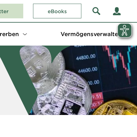
tter
eBooks
rerben
Vermögensverwalter