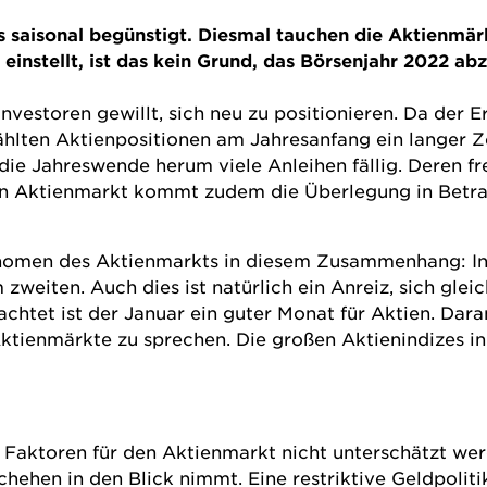
ls saisonal begünstigt. Diesmal tauchen die Aktienmär
el einstellt, ist das kein Grund, das Börsenjahr 2022 a
 Investoren gewillt, sich neu zu positionieren. Da der
wählten Aktienpositionen am Jahresanfang ein langer 
die Jahreswende herum viele Anleihen fällig. Deren fr
n Aktienmarkt kommt zudem die Überlegung in Betrach
hänomen des Aktienmarkts in diesem Zusammenhang: I
zweiten. Auch dies ist natürlich ein Anreiz, sich gle
achtet ist der Januar ein guter Monat für Aktien. Dara
ktienmärkte zu sprechen. Die großen Aktienindizes i
en Faktoren für den Aktienmarkt nicht unterschätzt w
hehen in den Blick nimmt. Eine restriktive Geldpoliti