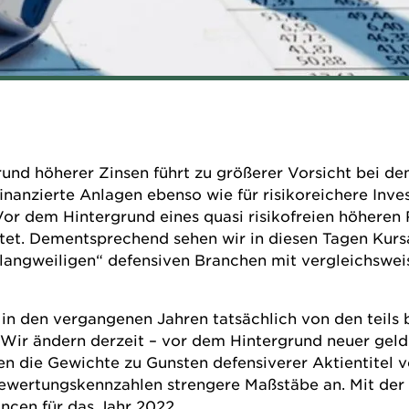
nd höherer Zinsen führt zu größerer Vorsicht bei den
itfinanzierte Anlagen ebenso wie für risikoreichere In
Vor dem Hintergrund eines quasi risikofreien höheren 
tet. Dementsprechend sehen wir in diesen Tagen Kurs
angweiligen“ defensiven Branchen mit vergleichswei
r in den vergangenen Jahren tatsächlich von den teil
. Wir ändern derzeit – vor dem Hintergrund neuer gel
en die Gewichte zu Gunsten defensiverer Aktientitel v
ewertungskennzahlen strengere Maßstäbe an. Mit der s
ancen für das Jahr 2022.