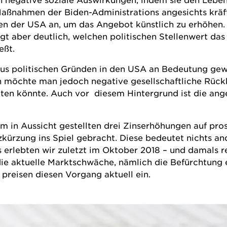
Maßnahmen der Biden-Administrations angesichts kräft
ven der USA an, um das Angebot künstlich zu erhöhen.
igt aber deutlich, welchen politischen Stellenwert da
eßt.
 aus politischen Gründen in den USA an Bedeutung gew
h möchte man jedoch negative gesellschaftliche Rück
lten könnte. Auch vor diesem Hintergrund ist die an
 in Aussicht gestellten drei Zinserhöhungen auf prosp
rzung ins Spiel gebracht. Diese bedeutet nichts ande
 erlebten wir zuletzt im Oktober 2018 – und damals r
die aktuelle Marktschwäche, nämlich die Befürchtung
 preisen diesen Vorgang aktuell ein.