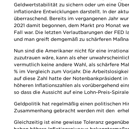
Geldwertstabilität zu sichern oder um eine Üb
inflationäre Entwicklungen darstellt. In der ak
überraschend. Bereits im vergangenen Jahr wurd
2021 damit begonnen, dem Markt pro Monat weni
Fall war. Die letzten Verlautbarungen der FED l
und man greift demgemäß zu schärferen Maßn
Nun sind die Amerikaner nicht für eine irrationa
zuzutrauen wäre, kann als eher unwahrscheinlich
vermutlich keine andere Wahl, als schärfere M
% im Vergleich zum Vorjahr. Die Arbeitslosigkeit
auf diese Zahl hatte der Notenbankpräsident in 
höheren Inflationszahlen als vorübergehend ein
so dass die Aussicht auf eine Lohn-Preis-Spirale
Geldpolitik hat regelmäßig einen politischen Hi
Zusammenhang gebracht werden mit den erheblic
Gleichzeitig ist eine gewisse Toleranz gegenüb
haben höhere Inflationsniveaus bekanntermaße