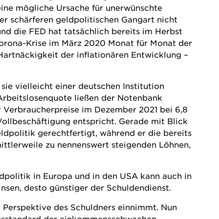
eine mögliche Ursache für unerwünschte
er schärferen geldpolitischen Gangart nicht
nd die FED hat tatsächlich bereits im Herbst
Corona-Krise im März 2020 Monat für Monat der
Hartnäckigkeit der inflationären Entwicklung –
sie vielleicht einer deutschen Institution
d Arbeitslosenquote ließen der Notenbank
r Verbraucherpreise im Dezember 2021 bei 6,8
 Vollbeschäftigung entspricht. Gerade mit Blick
dpolitik gerechtfertigt, während er die bereits
mittlerweile zu nennenswert steigenden Löhnen,
ldpolitik in Europa und in den USA kann auch in
sen, desto günstiger der Schuldendienst.
ie Perspektive des Schuldners einnimmt. Nun
bensstandard der einkommensschwachen