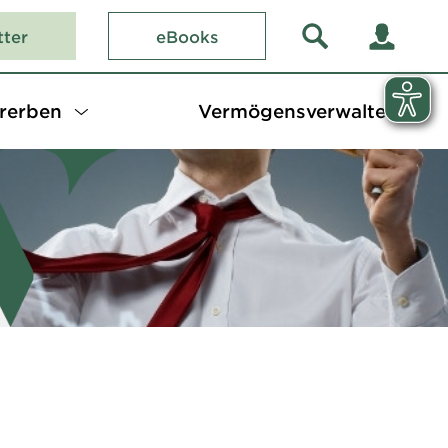
tter
eBooks
rerben
Vermögensverwalter