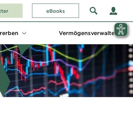
tter
eBooks
rerben
Vermögensverwalter